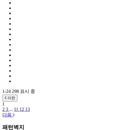
1-24 298 표시 중
이전
1
2
3
...
11
12
13
다음
패턴벽지