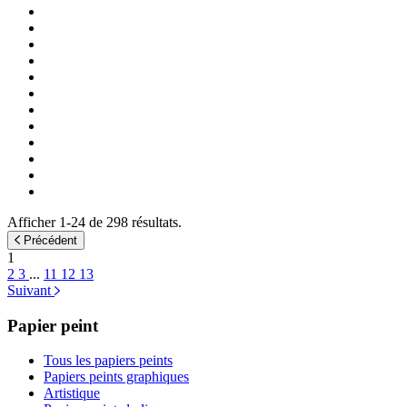
Afficher 1-24 de 298 résultats.
Précédent
1
2
3
...
11
12
13
Suivant
Papier peint
Tous les papiers peints
Papiers peints graphiques
Artistique