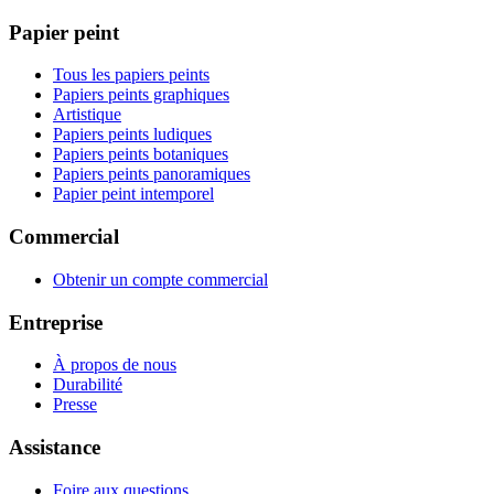
Papier peint
Tous les papiers peints
Papiers peints graphiques
Artistique
Papiers peints ludiques
Papiers peints botaniques
Papiers peints panoramiques
Papier peint intemporel
Commercial
Obtenir un compte commercial
Entreprise
À propos de nous
Durabilité
Presse
Assistance
Foire aux questions