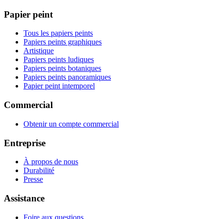
Papier peint
Tous les papiers peints
Papiers peints graphiques
Artistique
Papiers peints ludiques
Papiers peints botaniques
Papiers peints panoramiques
Papier peint intemporel
Commercial
Obtenir un compte commercial
Entreprise
À propos de nous
Durabilité
Presse
Assistance
Foire aux questions