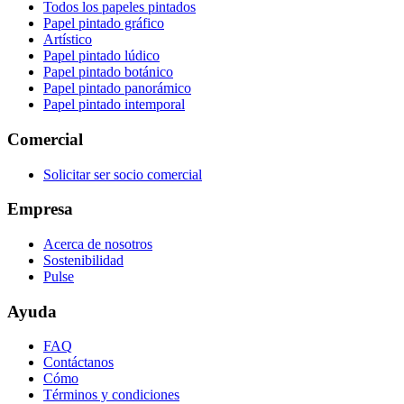
Todos los papeles pintados
Papel pintado gráfico
Artístico
Papel pintado lúdico
Papel pintado botánico
Papel pintado panorámico
Papel pintado intemporal
Comercial
Solicitar ser socio comercial
Empresa
Acerca de nosotros
Sostenibilidad
Pulse
Ayuda
FAQ
Contáctanos
Cómo
Términos y condiciones