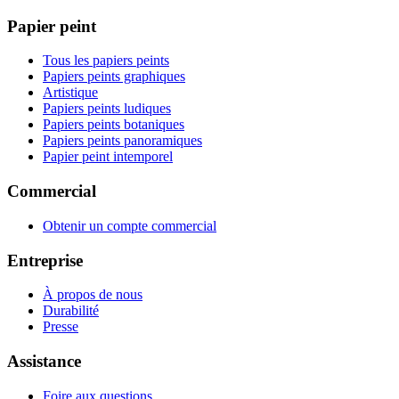
Papier peint
Tous les papiers peints
Papiers peints graphiques
Artistique
Papiers peints ludiques
Papiers peints botaniques
Papiers peints panoramiques
Papier peint intemporel
Commercial
Obtenir un compte commercial
Entreprise
À propos de nous
Durabilité
Presse
Assistance
Foire aux questions