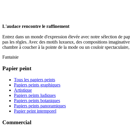
L'audace rencontre le raffinement
Entrez dans un monde d'expression élevée avec notre sélection de papi
pas les règles. Avec des motifs luxueux, des compositions imaginatives
chambre à coucher à la pointe de la mode ou un couloir spectaculaire, 
Fantaisie
Papier peint
Tous les papiers peints
Papiers peints graphiques
Artistique
Papiers peints ludiques
Papiers peints botaniques
Papiers peints panoramiques
Papier peint intemporel
Commercial