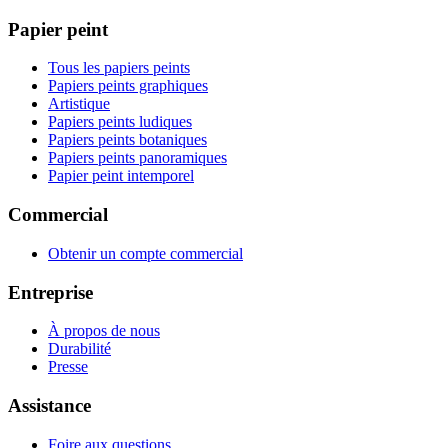
Papier peint
Tous les papiers peints
Papiers peints graphiques
Artistique
Papiers peints ludiques
Papiers peints botaniques
Papiers peints panoramiques
Papier peint intemporel
Commercial
Obtenir un compte commercial
Entreprise
À propos de nous
Durabilité
Presse
Assistance
Foire aux questions