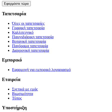
Εφαρμόστε τώρα
Ταπετσαρία
Όλες οι ταπετσαρίες
Γραφική ταπετσαρία
Καλλιτεχνικό
Παιχνιδιάρικη ταπετσαρία
Βοτανική ταπετσαρία
Πανόραμα ταπετσαρία
Διαχρονική ταπετσαρία
Εμπορικό
Εφαρμογή για εμπορικό λογαριασμό
Εταιρεία
Σχετικά με εμάς
Βιωσιμότητα
Τύπος
Υποστήριξη