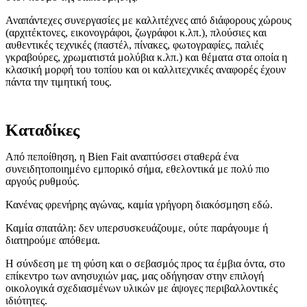
Αναπάντεχες συνεργασίες με καλλιτέχνες από διάφορους χώρους
(αρχιτέκτονες, εικονογράφοι, ζωγράφοι κ.λπ.), πλούσιες και
αυθεντικές τεχνικές (παστέλ, πίνακες, φωτογραφίες, παλιές
γκραβούρες, χρωματιστά μολύβια κ.λπ.) και θέματα στα οποία η
κλασική μορφή του τοπίου και οι καλλιτεχνικές αναφορές έχουν
πάντα την τιμητική τους.
Καταδίκες
Από πεποίθηση, η Bien Fait αναπτύσσει σταθερά ένα
συνειδητοποιημένο εμπορικό σήμα, εθελοντικά με πολύ πιο
αργούς ρυθμούς.
Κανένας φρενήρης αγώνας, καμία γρήγορη διακόσμηση εδώ.
Καμία σπατάλη: δεν υπερσυσκευάζουμε, ούτε παράγουμε ή
διατηρούμε απόθεμα.
Η σύνδεση με τη φύση και ο σεβασμός προς τα έμβια όντα, στο
επίκεντρο των ανησυχιών μας, μας οδήγησαν στην επιλογή
οικολογικά σχεδιασμένων υλικών με άψογες περιβαλλοντικές
ιδιότητες.