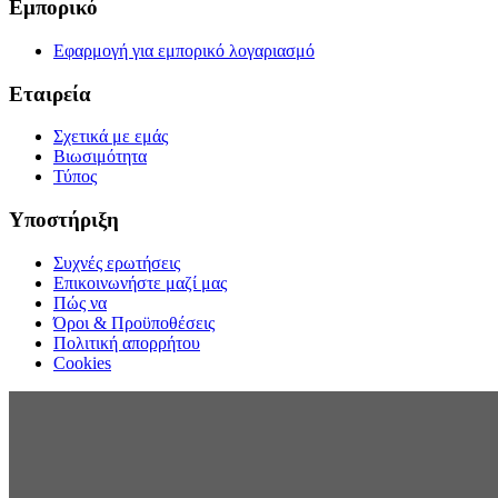
Εμπορικό
Εφαρμογή για εμπορικό λογαριασμό
Εταιρεία
Σχετικά με εμάς
Βιωσιμότητα
Τύπος
Υποστήριξη
Συχνές ερωτήσεις
Επικοινωνήστε μαζί μας
Πώς να
Όροι & Προϋποθέσεις
Πολιτική απορρήτου
Cookies