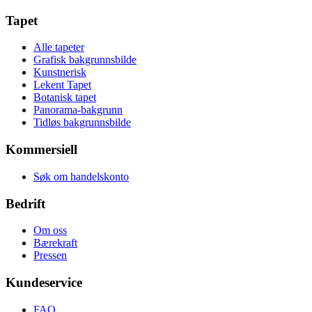
Tapet
Alle tapeter
Grafisk bakgrunnsbilde
Kunstnerisk
Lekent Tapet
Botanisk tapet
Panorama-bakgrunn
Tidløs bakgrunnsbilde
Kommersiell
Søk om handelskonto
Bedrift
Om oss
Bærekraft
Pressen
Kundeservice
FAQ