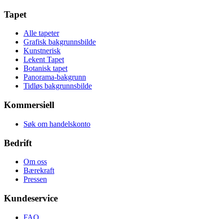
Tapet
Alle tapeter
Grafisk bakgrunnsbilde
Kunstnerisk
Lekent Tapet
Botanisk tapet
Panorama-bakgrunn
Tidløs bakgrunnsbilde
Kommersiell
Søk om handelskonto
Bedrift
Om oss
Bærekraft
Pressen
Kundeservice
FAQ