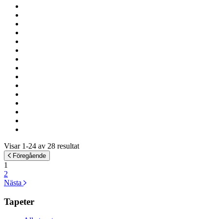
Visar 1-24 av 28 resultat
Föregående
1
2
Nästa
Tapeter