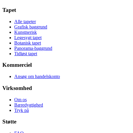
Tapet
Alle tapeter
Grafisk baggrund
Kunstnerisk
Legesygt tapet
Botanisk tapet
Panorama-baggrund
Tidløst tapet
Kommerciel
Ansøg om handelskonto
Virksomhed
Om os
Bæredygtighed
Tryk på
Støtte