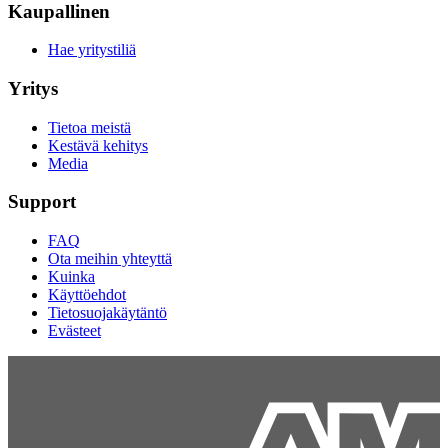
Kaupallinen
Hae yritystiliä
Yritys
Tietoa meistä
Kestävä kehitys
Media
Support
FAQ
Ota meihin yhteyttä
Kuinka
Käyttöehdot
Tietosuojakäytäntö
Evästeet