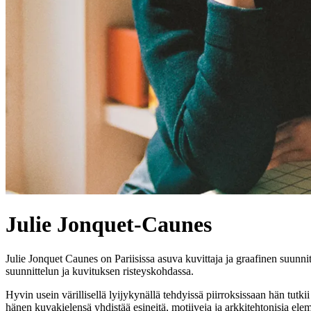
Julie Jonquet-Caunes
Julie Jonquet Caunes on Pariisissa asuva kuvittaja ja graafinen suunni
suunnittelun ja kuvituksen risteyskohdassa.
Hyvin usein värillisellä lyijykynällä tehdyissä piirroksissaan hän tutk
hänen kuvakielensä yhdistää esineitä, motiiveja ja arkkitehtonisia elem