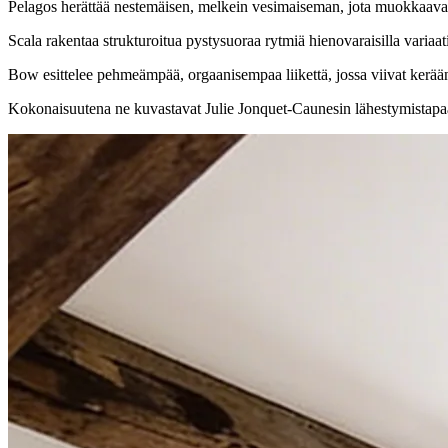
Pelagos herättää nestemäisen, melkein vesimaiseman, jota muokkaavat 
Scala rakentaa strukturoitua pystysuoraa rytmiä hienovaraisilla variaati
Bow esittelee pehmeämpää, orgaanisempaa liikettä, jossa viivat kerään
Kokonaisuutena ne kuvastavat Julie Jonquet-Caunesin lähestymistapaa 