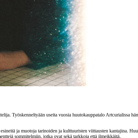
ttelija. Työskenneltyään useita vuosia huutokauppatalo Artcurialissa hän
ii esineitä ja muotoja tarinoiden ja kulttuuristen viittausten kantajina.
enttejä sommitelmiin, jotka ovat sekä tarkkoja että ilmeikkäitä.