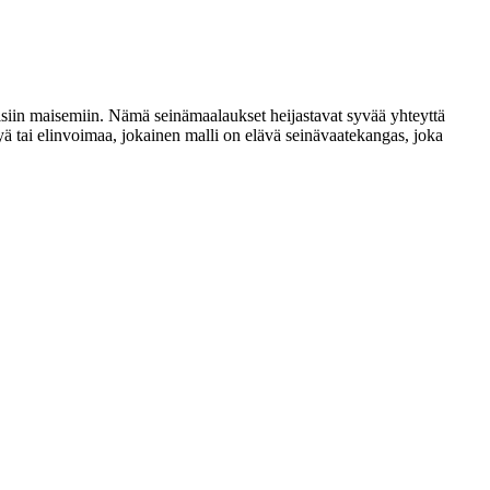
säisiin maisemiin. Nämä seinämaalaukset heijastavat syvää yhteyttä
telyä tai elinvoimaa, jokainen malli on elävä seinävaatekangas, joka