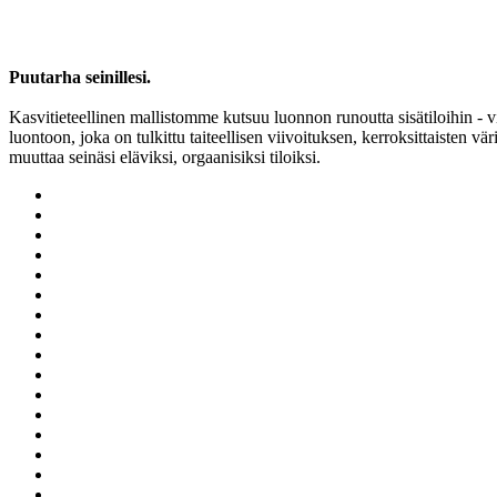
Puutarha seinillesi.
Kasvitieteellinen mallistomme kutsuu luonnon runoutta sisätiloihin - v
luontoon, joka on tulkittu taiteellisen viivoituksen, kerroksittaisten v
muuttaa seinäsi eläviksi, orgaanisiksi tiloiksi.