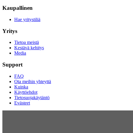
Kaupallinen
Hae yritystiliä
Yritys
Tietoa meistä
Kestävä kehitys
Media
Support
FAQ
Ota meihin yhteyttä
Kuinka
Käyttöehdot
Tietosuojakäytäntö
Evästeet