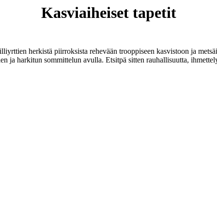
Kasviaiheiset tapetit
illiyrttien herkistä piirroksista rehevään trooppiseen kasvistoon ja met
ärien ja harkitun sommittelun avulla. Etsitpä sitten rauhallisuutta, ihmet