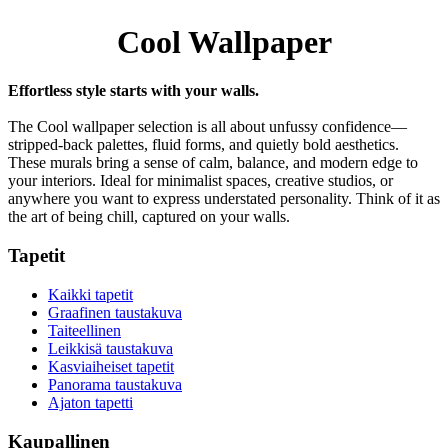
Cool Wallpaper
Effortless style starts with your walls.
The Cool wallpaper selection is all about unfussy confidence—
stripped-back palettes, fluid forms, and quietly bold aesthetics.
These murals bring a sense of calm, balance, and modern edge to
your interiors. Ideal for minimalist spaces, creative studios, or
anywhere you want to express understated personality. Think of it as
the art of being chill, captured on your walls.
Tapetit
Kaikki tapetit
Graafinen taustakuva
Taiteellinen
Leikkisä taustakuva
Kasviaiheiset tapetit
Panorama taustakuva
Ajaton tapetti
Kaupallinen