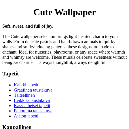
Cute Wallpaper
Soft, sweet, and full of joy.
The Cute wallpaper selection brings light-hearted charm to your
walls. From delicate pastels and hand-drawn animals to quirky
shapes and smile-inducing patterns, these designs are made to
enchant. Ideal for nurseries, playrooms, or any space where warmth
and whimsy are welcome. These murals celebrate sweetness without
being saccharine — always thoughtful, always delightful.
Tapetit
Kaikki tapetit
Graafinen taustakuva
Taiteellinen
Leikkisä taustakuva
Kasviaiheiset tapetit
Panorama taustakuva
Ajaton tapetti
Kaupallinen