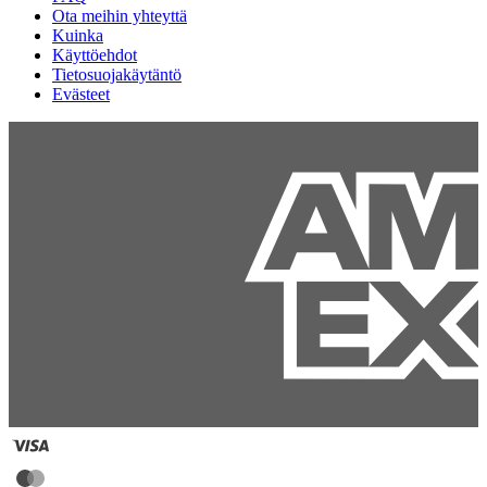
Ota meihin yhteyttä
Kuinka
Käyttöehdot
Tietosuojakäytäntö
Evästeet