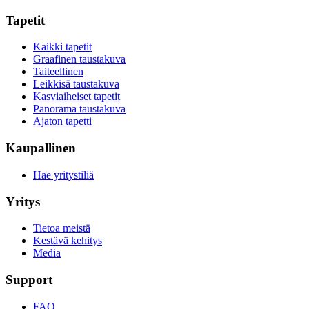
Tapetit
Kaikki tapetit
Graafinen taustakuva
Taiteellinen
Leikkisä taustakuva
Kasviaiheiset tapetit
Panorama taustakuva
Ajaton tapetti
Kaupallinen
Hae yritystiliä
Yritys
Tietoa meistä
Kestävä kehitys
Media
Support
FAQ