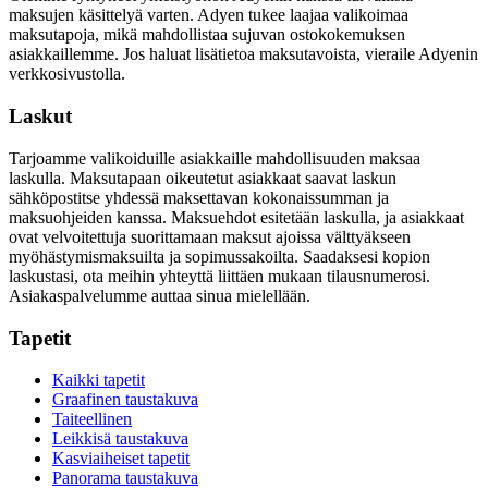
maksujen käsittelyä varten. Adyen tukee laajaa valikoimaa
maksutapoja, mikä mahdollistaa sujuvan ostokokemuksen
asiakkaillemme. Jos haluat lisätietoa maksutavoista, vieraile Adyenin
verkkosivustolla.
Laskut
Tarjoamme valikoiduille asiakkaille mahdollisuuden maksaa
laskulla. Maksutapaan oikeutetut asiakkaat saavat laskun
sähköpostitse yhdessä maksettavan kokonaissumman ja
maksuohjeiden kanssa. Maksuehdot esitetään laskulla, ja asiakkaat
ovat velvoitettuja suorittamaan maksut ajoissa välttyäkseen
myöhästymismaksuilta ja sopimussakoilta. Saadaksesi kopion
laskustasi, ota meihin yhteyttä liittäen mukaan tilausnumerosi.
Asiakaspalvelumme auttaa sinua mielellään.
Tapetit
Kaikki tapetit
Graafinen taustakuva
Taiteellinen
Leikkisä taustakuva
Kasviaiheiset tapetit
Panorama taustakuva