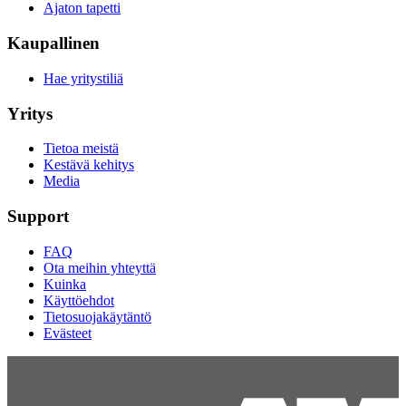
Ajaton tapetti
Kaupallinen
Hae yritystiliä
Yritys
Tietoa meistä
Kestävä kehitys
Media
Support
FAQ
Ota meihin yhteyttä
Kuinka
Käyttöehdot
Tietosuojakäytäntö
Evästeet