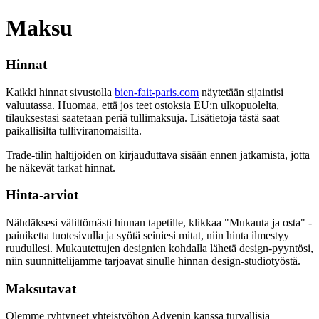
Maksu
Hinnat
Kaikki hinnat sivustolla
bien-fait-paris.com
näytetään sijaintisi
valuutassa. Huomaa, että jos teet ostoksia EU:n ulkopuolelta,
tilauksestasi saatetaan periä tullimaksuja. Lisätietoja tästä saat
paikallisilta tulliviranomaisilta.
Trade-tilin haltijoiden on kirjauduttava sisään ennen jatkamista, jotta
he näkevät tarkat hinnat.
Hinta-arviot
Nähdäksesi välittömästi hinnan tapetille, klikkaa "Mukauta ja osta" -
painiketta tuotesivulla ja syötä seiniesi mitat, niin hinta ilmestyy
ruudullesi. Mukautettujen designien kohdalla lähetä design-pyyntösi,
niin suunnittelijamme tarjoavat sinulle hinnan design-studiotyöstä.
Maksutavat
Olemme ryhtyneet yhteistyöhön Adyenin kanssa turvallisia