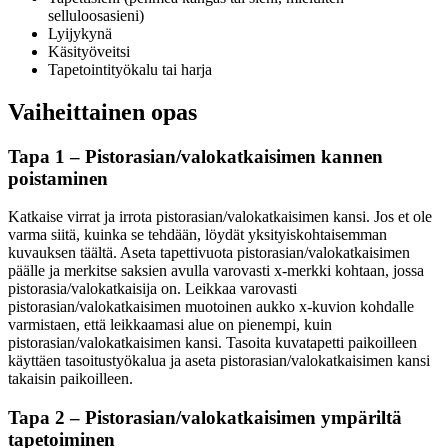
selluloosasieni)
Lyijykynä
Käsityöveitsi
Tapetointityökalu tai harja
Vaiheittainen opas
Tapa 1 – Pistorasian/valokatkaisimen kannen
poistaminen
Katkaise virrat ja irrota pistorasian/valokatkaisimen kansi. Jos et ole
varma siitä, kuinka se tehdään, löydät yksityiskohtaisemman
kuvauksen täältä. Aseta tapettivuota pistorasian/valokatkaisimen
päälle ja merkitse saksien avulla varovasti x-merkki kohtaan, jossa
pistorasia/valokatkaisija on. Leikkaa varovasti
pistorasian/valokatkaisimen muotoinen aukko x-kuvion kohdalle
varmistaen, että leikkaamasi alue on pienempi, kuin
pistorasian/valokatkaisimen kansi. Tasoita kuvatapetti paikoilleen
käyttäen tasoitustyökalua ja aseta pistorasian/valokatkaisimen kansi
takaisin paikoilleen.
Tapa 2 – Pistorasian/valokatkaisimen ympäriltä
tapetoiminen