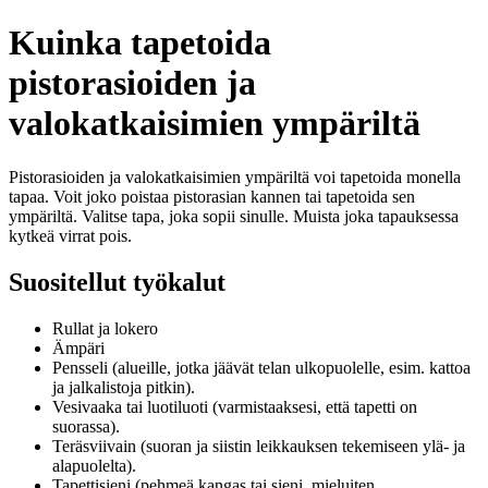
Kuinka tapetoida
pistorasioiden ja
valokatkaisimien ympäriltä
Pistorasioiden ja valokatkaisimien ympäriltä voi tapetoida monella
tapaa. Voit joko poistaa pistorasian kannen tai tapetoida sen
ympäriltä. Valitse tapa, joka sopii sinulle. Muista joka tapauksessa
kytkeä virrat pois.
Suositellut työkalut
Rullat ja lokero
Ämpäri
Pensseli (alueille, jotka jäävät telan ulkopuolelle, esim. kattoa
ja jalkalistoja pitkin).
Vesivaaka tai luotiluoti (varmistaaksesi, että tapetti on
suorassa).
Teräsviivain (suoran ja siistin leikkauksen tekemiseen ylä- ja
alapuolelta).
Tapettisieni (pehmeä kangas tai sieni, mieluiten