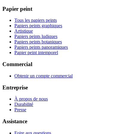
Papier peint
Tous les papiers peints
Papiers peints graphiques
Artistique
Papiers peints ludiques
Papiers peints botaniques
Papiers peints panoramiques
Papier peint intemporel
Commercial
Obtenir un compte commercial
Entreprise
À propos de nous
Durabilité
Presse
Assistance
Foire aux questions