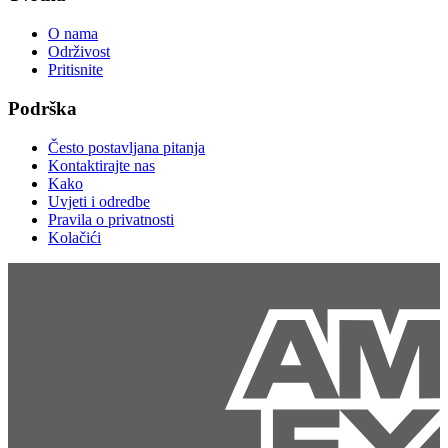
O nama
Održivost
Pritisnite
Podrška
Često postavljana pitanja
Kontaktirajte nas
Kako
Uvjeti i odredbe
Pravila o privatnosti
Kolačići