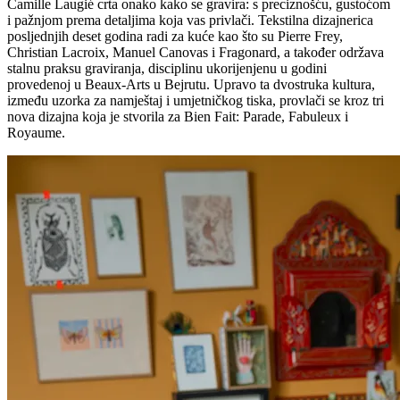
Camille Laugié crta onako kako se gravira: s preciznošću, gustoćom
i pažnjom prema detaljima koja vas privlači. Tekstilna dizajnerica
posljednjih deset godina radi za kuće kao što su Pierre Frey,
Christian Lacroix, Manuel Canovas i Fragonard, a također održava
stalnu praksu graviranja, disciplinu ukorijenjenu u godini
provedenoj u Beaux-Arts u Bejrutu. Upravo ta dvostruka kultura,
između uzorka za namještaj i umjetničkog tiska, provlači se kroz tri
nova dizajna koja je stvorila za Bien Fait: Parade, Fabuleux i
Royaume.