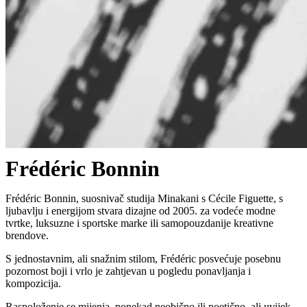
Frédéric Bonnin
Frédéric Bonnin, suosnivač studija Minakani s Cécile Figuette, s
ljubavlju i energijom stvara dizajne od 2005. za vodeće modne
tvrtke, luksuzne i sportske marke ili samopouzdanije kreativne
brendove.
S jednostavnim, ali snažnim stilom, Frédéric posvećuje posebnu
pozornost boji i vrlo je zahtjevan u pogledu ponavljanja i
kompozicija.
Raspoloženje se mijenja, ponekad neobično ili poetično, ali uvijek