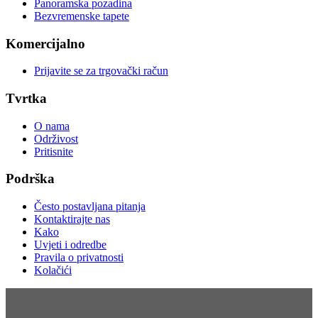
Panoramska pozadina
Bezvremenske tapete
Komercijalno
Prijavite se za trgovački račun
Tvrtka
O nama
Održivost
Pritisnite
Podrška
Često postavljana pitanja
Kontaktirajte nas
Kako
Uvjeti i odredbe
Pravila o privatnosti
Kolačići