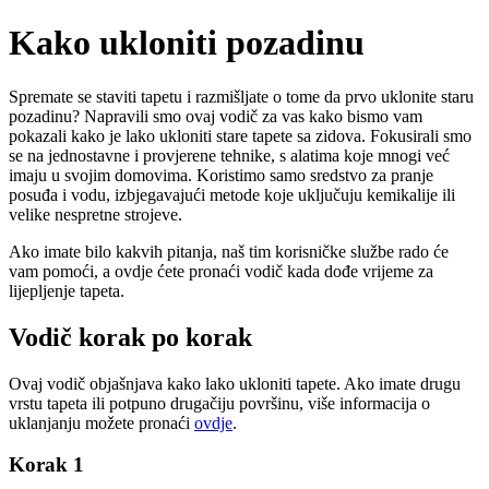
Kako ukloniti pozadinu
Spremate se staviti tapetu i razmišljate o tome da prvo uklonite staru
pozadinu? Napravili smo ovaj vodič za vas kako bismo vam
pokazali kako je lako ukloniti stare tapete sa zidova. Fokusirali smo
se na jednostavne i provjerene tehnike, s alatima koje mnogi već
imaju u svojim domovima. Koristimo samo sredstvo za pranje
posuđa i vodu, izbjegavajući metode koje uključuju kemikalije ili
velike nespretne strojeve.
Ako imate bilo kakvih pitanja, naš tim korisničke službe rado će
vam pomoći, a ovdje ćete pronaći vodič kada dođe vrijeme za
lijepljenje tapeta.
Vodič korak po korak
Ovaj vodič objašnjava kako lako ukloniti tapete. Ako imate drugu
vrstu tapeta ili potpuno drugačiju površinu, više informacija o
uklanjanju možete pronaći
ovdje
.
Korak 1