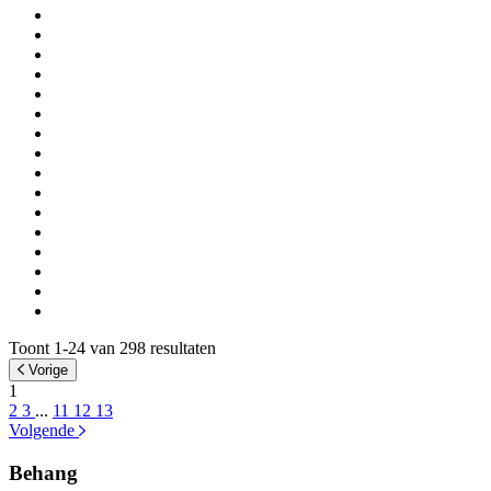
Toont 1-24 van 298 resultaten
Vorige
1
2
3
...
11
12
13
Volgende
Behang