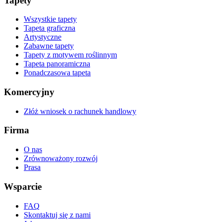
Tapety
Wszystkie tapety
Tapeta graficzna
Artystyczne
Zabawne tapety
Tapety z motywem roślinnym
Tapeta panoramiczna
Ponadczasowa tapeta
Komercyjny
Złóż wniosek o rachunek handlowy
Firma
O nas
Zrównoważony rozwój
Prasa
Wsparcie
FAQ
Skontaktuj się z nami