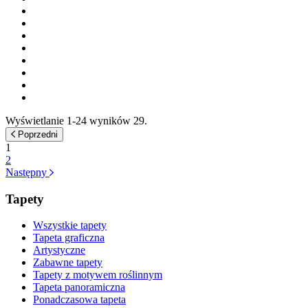
Wyświetlanie 1-24 wyników 29.
Poprzedni
1
2
Następny
Tapety
Wszystkie tapety
Tapeta graficzna
Artystyczne
Zabawne tapety
Tapety z motywem roślinnym
Tapeta panoramiczna
Ponadczasowa tapeta