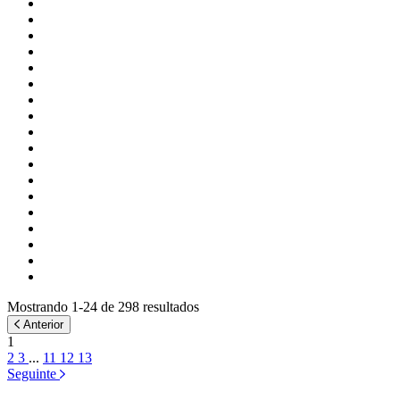
Mostrando 1-24 de 298 resultados
Anterior
1
2
3
...
11
12
13
Seguinte