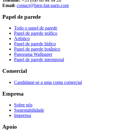
Telefone:
+33 (0)6 66 44 94 26
Email:
contact@bien-fait-paris.com
Papel de parede
Todo o papel de parede
Papel de parede gráfico
Artístico
Papel de parede lúdico
Papel de parede botânico
Panorama Wallpaper
Papel de parede intemporal
Comercial
Candidatar-se a uma conta comercial
Empresa
Sobre nós
Sustentabilidade
Imprensa
Apoio