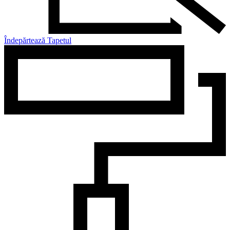
Îndepărtează Tapetul