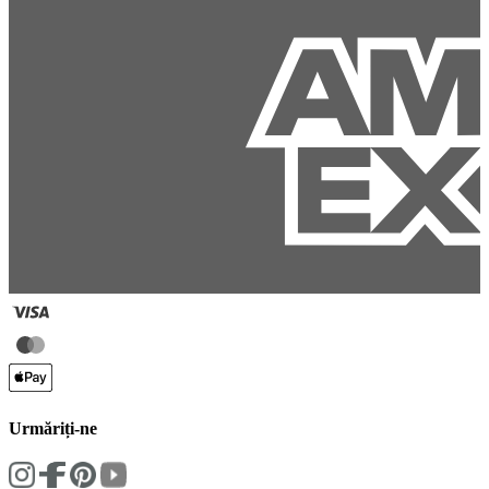
Urmăriți-ne