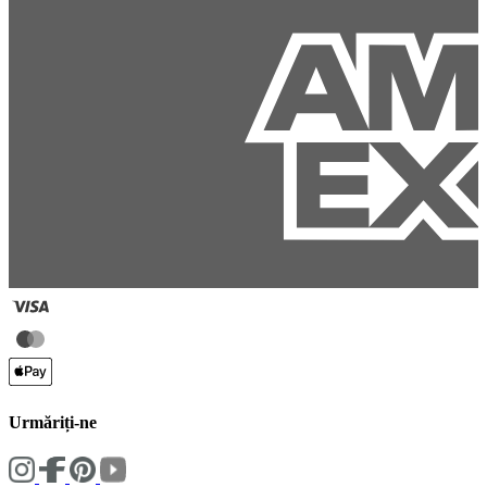
Urmăriți-ne