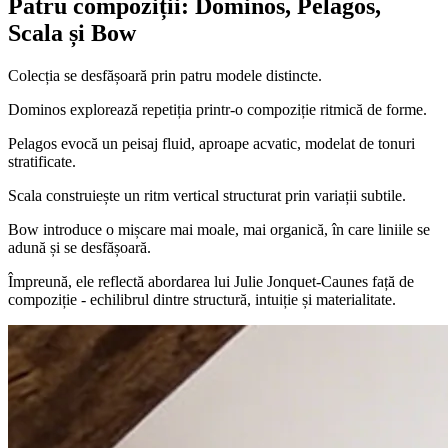
Patru compoziții: Dominos, Pelagos,
Scala și Bow
Colecția se desfășoară prin patru modele distincte.
Dominos explorează repetiția printr-o compoziție ritmică de forme.
Pelagos evocă un peisaj fluid, aproape acvatic, modelat de tonuri
stratificate.
Scala construiește un ritm vertical structurat prin variații subtile.
Bow introduce o mișcare mai moale, mai organică, în care liniile se
adună și se desfășoară.
Împreună, ele reflectă abordarea lui Julie Jonquet-Caunes față de
compoziție - echilibrul dintre structură, intuiție și materialitate.