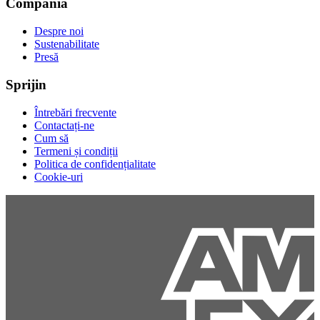
Compania
Despre noi
Sustenabilitate
Presă
Sprijin
Întrebări frecvente
Contactați-ne
Cum să
Termeni și condiții
Politica de confidențialitate
Cookie-uri