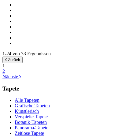
1-24 von 33 Ergebnissen
Zurück
1
2
Nächste
Tapete
Alle Tapeten
Grafische Tapeten
Künstlerisch
Verspielte Tapete
Botanik-Tapeten
Panorama-Tapete
Zeitlose Tapete