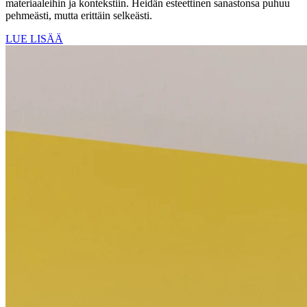
materiaaleihin ja kontekstiin. Heidän esteettinen sanastonsa puhuu
pehmeästi, mutta erittäin selkeästi.
LUE LISÄÄ