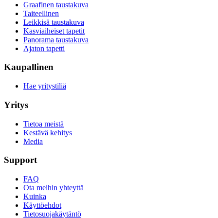
Graafinen taustakuva
Taiteellinen
Leikkisä taustakuva
Kasviaiheiset tapetit
Panorama taustakuva
Ajaton tapetti
Kaupallinen
Hae yritystiliä
Yritys
Tietoa meistä
Kestävä kehitys
Media
Support
FAQ
Ota meihin yhteyttä
Kuinka
Käyttöehdot
Tietosuojakäytäntö