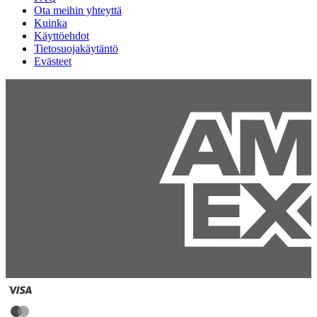
Ota meihin yhteyttä
Kuinka
Käyttöehdot
Tietosuojakäytäntö
Evästeet