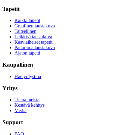
Tapetit
Kaikki tapetit
Graafinen taustakuva
Taiteellinen
Leikkisä taustakuva
Kasviaiheiset tapetit
Panorama taustakuva
Ajaton tapetti
Kaupallinen
Hae yritystiliä
Yritys
Tietoa meistä
Kestävä kehitys
Media
Support
FAQ