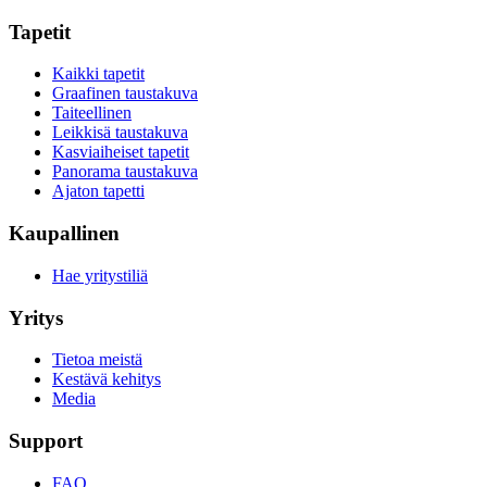
Tapetit
Kaikki tapetit
Graafinen taustakuva
Taiteellinen
Leikkisä taustakuva
Kasviaiheiset tapetit
Panorama taustakuva
Ajaton tapetti
Kaupallinen
Hae yritystiliä
Yritys
Tietoa meistä
Kestävä kehitys
Media
Support
FAQ