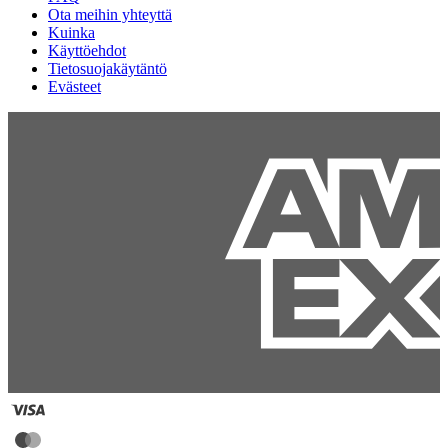
Ota meihin yhteyttä
Kuinka
Käyttöehdot
Tietosuojakäytäntö
Evästeet