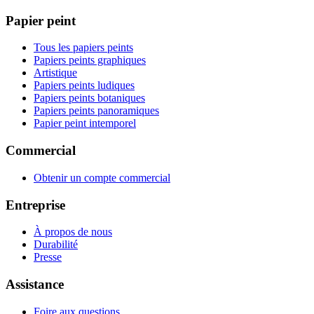
Papier peint
Tous les papiers peints
Papiers peints graphiques
Artistique
Papiers peints ludiques
Papiers peints botaniques
Papiers peints panoramiques
Papier peint intemporel
Commercial
Obtenir un compte commercial
Entreprise
À propos de nous
Durabilité
Presse
Assistance
Foire aux questions