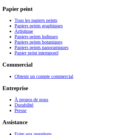
Papier peint
Tous les papiers peints
Papiers peints graphiques
Artistique
Papiers peints ludiques
Papiers peints botaniques
Papiers peints panoramiques
Papier peint intemporel
Commercial
Obtenir un compte commercial
Entreprise
À propos de nous
Durabilité
Presse
Assistance
Foire aux questions