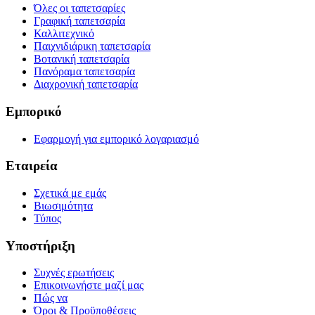
Όλες οι ταπετσαρίες
Γραφική ταπετσαρία
Καλλιτεχνικό
Παιχνιδιάρικη ταπετσαρία
Βοτανική ταπετσαρία
Πανόραμα ταπετσαρία
Διαχρονική ταπετσαρία
Εμπορικό
Εφαρμογή για εμπορικό λογαριασμό
Εταιρεία
Σχετικά με εμάς
Βιωσιμότητα
Τύπος
Υποστήριξη
Συχνές ερωτήσεις
Επικοινωνήστε μαζί μας
Πώς να
Όροι & Προϋποθέσεις