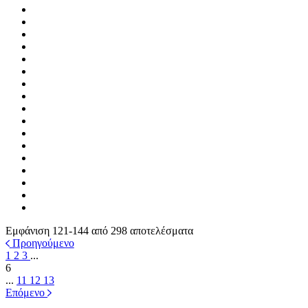
Εμφάνιση 121-144 από 298 αποτελέσματα
Προηγούμενο
1
2
3
...
6
...
11
12
13
Επόμενο