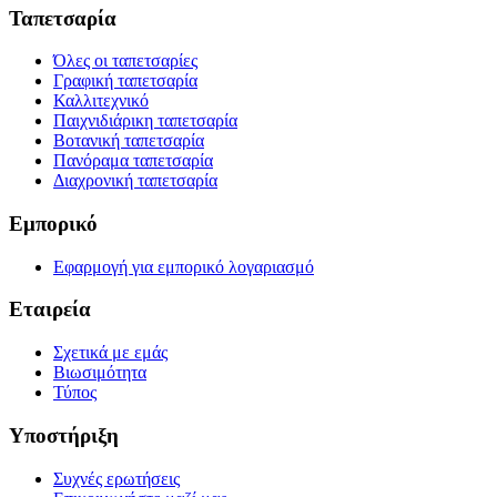
Ταπετσαρία
Όλες οι ταπετσαρίες
Γραφική ταπετσαρία
Καλλιτεχνικό
Παιχνιδιάρικη ταπετσαρία
Βοτανική ταπετσαρία
Πανόραμα ταπετσαρία
Διαχρονική ταπετσαρία
Εμπορικό
Εφαρμογή για εμπορικό λογαριασμό
Εταιρεία
Σχετικά με εμάς
Βιωσιμότητα
Τύπος
Υποστήριξη
Συχνές ερωτήσεις