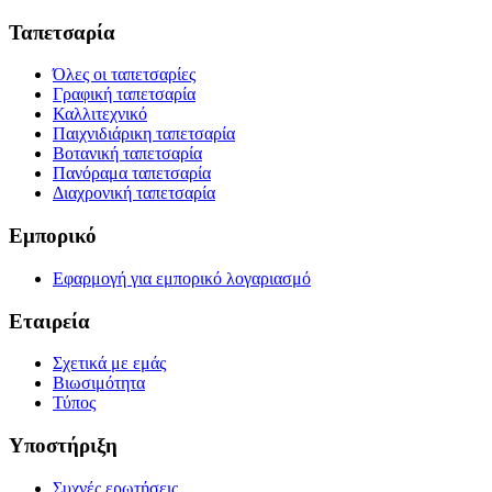
Ταπετσαρία
Όλες οι ταπετσαρίες
Γραφική ταπετσαρία
Καλλιτεχνικό
Παιχνιδιάρικη ταπετσαρία
Βοτανική ταπετσαρία
Πανόραμα ταπετσαρία
Διαχρονική ταπετσαρία
Εμπορικό
Εφαρμογή για εμπορικό λογαριασμό
Εταιρεία
Σχετικά με εμάς
Βιωσιμότητα
Τύπος
Υποστήριξη
Συχνές ερωτήσεις