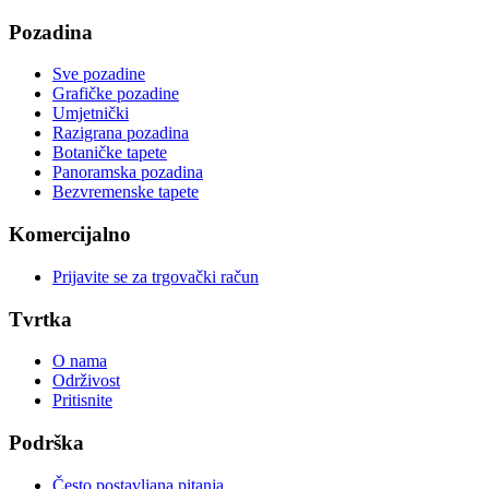
Pozadina
Sve pozadine
Grafičke pozadine
Umjetnički
Razigrana pozadina
Botaničke tapete
Panoramska pozadina
Bezvremenske tapete
Komercijalno
Prijavite se za trgovački račun
Tvrtka
O nama
Održivost
Pritisnite
Podrška
Često postavljana pitanja