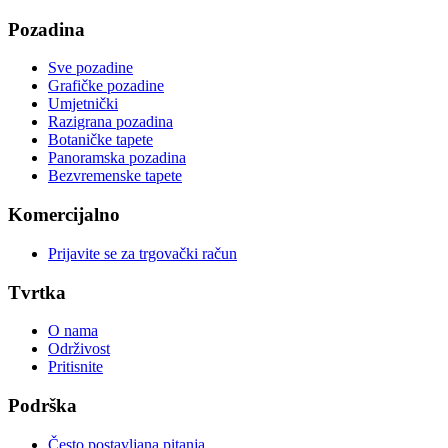
Pozadina
Sve pozadine
Grafičke pozadine
Umjetnički
Razigrana pozadina
Botaničke tapete
Panoramska pozadina
Bezvremenske tapete
Komercijalno
Prijavite se za trgovački račun
Tvrtka
O nama
Održivost
Pritisnite
Podrška
Često postavljana pitanja