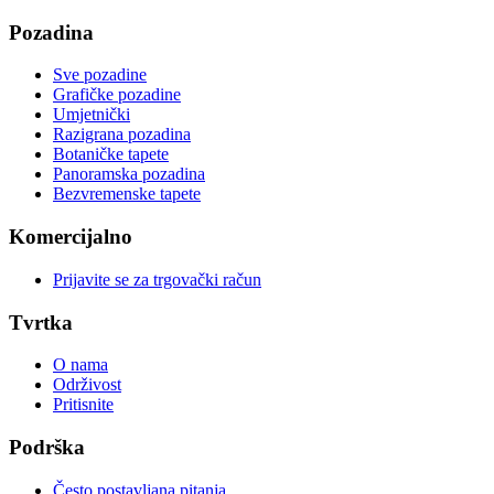
Pozadina
Sve pozadine
Grafičke pozadine
Umjetnički
Razigrana pozadina
Botaničke tapete
Panoramska pozadina
Bezvremenske tapete
Komercijalno
Prijavite se za trgovački račun
Tvrtka
O nama
Održivost
Pritisnite
Podrška
Često postavljana pitanja