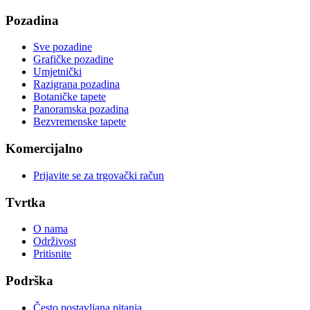
Pozadina
Sve pozadine
Grafičke pozadine
Umjetnički
Razigrana pozadina
Botaničke tapete
Panoramska pozadina
Bezvremenske tapete
Komercijalno
Prijavite se za trgovački račun
Tvrtka
O nama
Održivost
Pritisnite
Podrška
Često postavljana pitanja