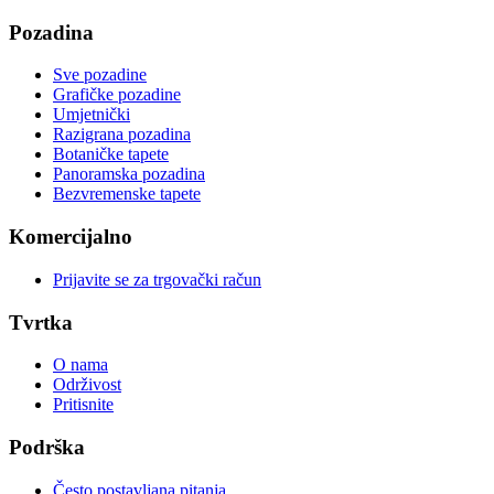
Pozadina
Sve pozadine
Grafičke pozadine
Umjetnički
Razigrana pozadina
Botaničke tapete
Panoramska pozadina
Bezvremenske tapete
Komercijalno
Prijavite se za trgovački račun
Tvrtka
O nama
Održivost
Pritisnite
Podrška
Često postavljana pitanja