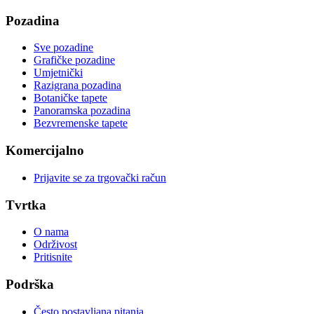
Pozadina
Sve pozadine
Grafičke pozadine
Umjetnički
Razigrana pozadina
Botaničke tapete
Panoramska pozadina
Bezvremenske tapete
Komercijalno
Prijavite se za trgovački račun
Tvrtka
O nama
Održivost
Pritisnite
Podrška
Često postavljana pitanja